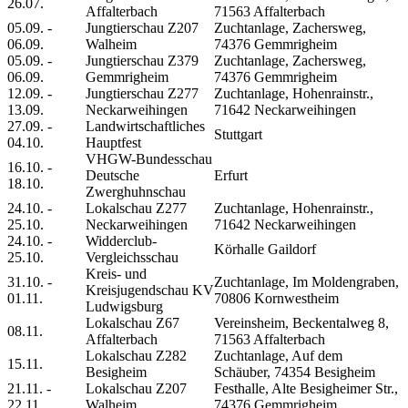
26.07.
Affalterbach
71563 Affalterbach
05.09. -
Jungtierschau Z207
Zuchtanlage, Zachersweg,
06.09.
Walheim
74376 Gemmrigheim
05.09. -
Jungtierschau Z379
Zuchtanlage, Zachersweg,
06.09.
Gemmrigheim
74376 Gemmrigheim
12.09. -
Jungtierschau Z277
Zuchtanlage, Hohenrainstr.,
13.09.
Neckarweihingen
71642 Neckarweihingen
27.09. -
Landwirtschaftliches
Stuttgart
04.10.
Hauptfest
VHGW-Bundesschau
16.10. -
Deutsche
Erfurt
18.10.
Zwerghuhnschau
24.10. -
Lokalschau Z277
Zuchtanlage, Hohenrainstr.,
25.10.
Neckarweihingen
71642 Neckarweihingen
24.10. -
Widderclub-
Körhalle Gaildorf
25.10.
Vergleichsschau
Kreis- und
31.10. -
Zuchtanlage, Im Moldengraben,
Kreisjugendschau KV
01.11.
70806 Kornwestheim
Ludwigsburg
Lokalschau Z67
Vereinsheim, Beckentalweg 8,
08.11.
Affalterbach
71563 Affalterbach
Lokalschau Z282
Zuchtanlage, Auf dem
15.11.
Besigheim
Schäuber, 74354 Besigheim
21.11. -
Lokalschau Z207
Festhalle, Alte Besigheimer Str.,
22.11.
Walheim
74376 Gemmrigheim