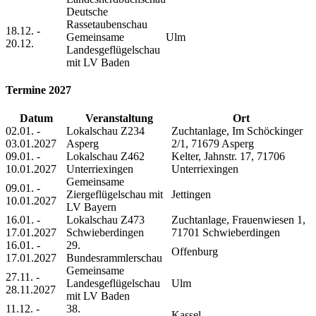
Deutsche
Rassetaubenschau
18.12. -
Gemeinsame
Ulm
20.12.
Landesgeflügelschau
mit LV Baden
Termine 2027
Datum
Veranstaltung
Ort
02.01. -
Lokalschau Z234
Zuchtanlage, Im Schöckinger
03.01.2027
Asperg
2/1, 71679 Asperg
09.01. -
Lokalschau Z462
Kelter, Jahnstr. 17, 71706
10.01.2027
Unterriexingen
Unterriexingen
Gemeinsame
09.01. -
Ziergeflügelschau mit
Jettingen
10.01.2027
LV Bayern
16.01. -
Lokalschau Z473
Zuchtanlage, Frauenwiesen 1,
17.01.2027
Schwieberdingen
71701 Schwieberdingen
16.01. -
29.
Offenburg
17.01.2027
Bundesrammlerschau
Gemeinsame
27.11. -
Landesgeflügelschau
Ulm
28.11.2027
mit LV Baden
11.12. -
38.
Kassel