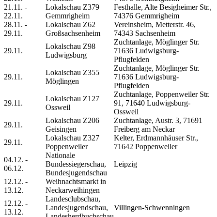
21.11. -
Lokalschau Z379
Festhalle, Alte Besigheimer Str.,
22.11.
Gemmrigheim
74376 Gemmrigheim
28.11. -
Lokalschau Z62
Vereinsheim, Metterstr. 46,
29.11.
Großsachsenheim
74343 Sachsenheim
Zuchtanlage, Möglinger Str.
Lokalschau Z98
29.11.
71636 Ludwigsburg-
Ludwigsburg
Pflugfelden
Zuchtanlage, Möglinger Str.
Lokalschau Z355
29.11.
71636 Ludwigsburg-
Möglingen
Pflugfelden
Zuchtanlage, Poppenweiler Str.
Lokalschau Z127
29.11.
91, 71640 Ludwigsburg-
Ossweil
Ossweil
Lokalschau Z206
Zuchtanlage, Austr. 3, 71691
29.11.
Geisingen
Freiberg am Neckar
Lokalschau Z327
Kelter, Erdmannhäuser Str.,
29.11.
Poppenweiler
71642 Poppenweiler
Nationale
04.12. -
Bundessiegerschau,
Leipzig
06.12.
Bundesjugendschau
12.12. -
Weihnachtsmarkt in
13.12.
Neckarweihingen
Landesclubschau,
12.12. -
Landesjugendschau,
Villingen-Schwenningen
13.12.
Landesherdbuchschau