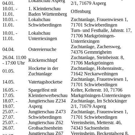
Lokalschau Asperg
04.01.
2/1, 71679 Asperg
10.01. -
1. Kleintierschau
Offenburg
11.01.
Baden Württemberg
10.01. -
Lokalschau
Zuchtanlage, Frauenwiesen 1,
11.01.
Schwieberdingen
71701 Schwieberdingen
Turn- und Festhalle, Jahnstr. 17,
10.01. -
Lokalschau
71706 Markgröningen-
11.01.
Unterriexingen
Unterriexingen
Zuchtanlage, Zachersweg,
04.04.
Ostereiersuche
74376 Gemmrigheim
26.04. 11:00
Zuchtanlage, Steinbeisstr. 8,
Kückenschlupf
- 17:00 Uhr
71706 Markgröningen
Hocketse in der
Zuchtanlage, Hohenrainstr.,
01.05.
Zuchtanlage
71642 Neckarweihingen
Zuchtanlage, Frauenwiesen 1,
14.05.
Vatertagshocketse
71701 Schwieberdingen
16.05. -
Spargelfest mit
Kelter, Kelterstr. 10, 71706
17.05.
Kleintierwerbeschau
Markgröningen-Unterriexingen
18.07. -
Jungtierschau Z234
Zuchtanlage, Im Schöckinger
19.07.
Asperg
2/1, 71679 Asperg
25.07. -
Jungtierschau Z473
Zuchtanlage, Frauenwiesen 1,
27.07.
Schwieberdingen
71701 Schwieberdingen
25.07. -
Jungtierschau Z62
Vereinsheim, Metterstr. 46,
26.07.
Großsachsenheim
74343 Sachsenheim
Jungtierschau Z67
Vereinsheim, Beckentalweg 8,